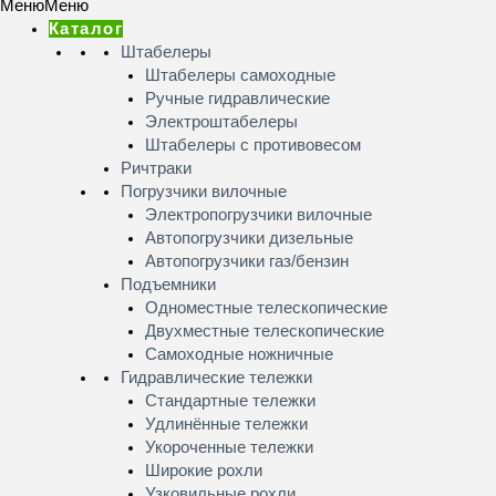
Меню
Меню
Каталог
Штабелеры
Штабелеры самоходные
Ручные гидравлические
Электроштабелеры
Штабелеры с противовесом
Ричтраки
Погрузчики вилочные
Электропогрузчики вилочные
Автопогрузчики дизельные
Автопогрузчики газ/бензин
Подъемники
Одноместные телескопические
Двухместные телескопические
Самоходные ножничные
Гидравлические тележки
Стандартные тележки
Удлинённые тележки
Укороченные тележки
Широкие рохли
Узковильные рохли