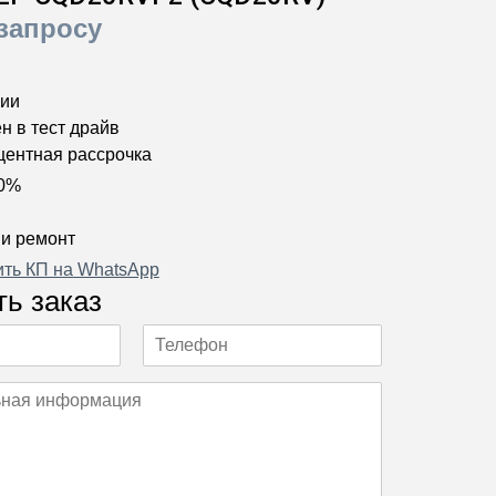
запросу
чии
н в тест драйв
центная рассрочка
 0%
 и ремонт
ить КП на WhatsApp
ь заказ