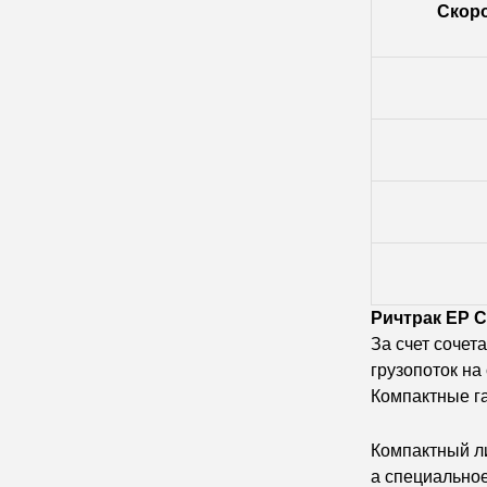
Скоро
Ричтрак EP 
За счет сочет
грузопоток на
Компактные га
Компактный л
а специальное