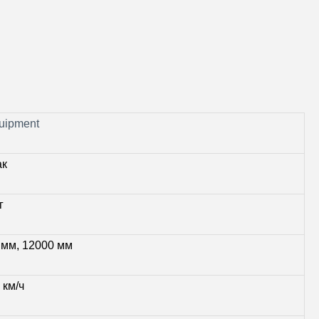
uipment
ак
г
 мм, 12000 мм
 км/ч