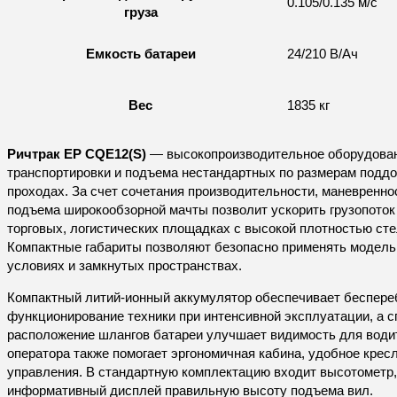
0.105/0.135 м/с
груза
Емкость батареи
24/210 В/Ач
Вес
1835 кг
Ричтрак EP CQE12(S)
— высокопроизводительное оборудова
транспортировки и подъема нестандартных по размерам поддон
проходах. За счет сочетания производительности, маневреннос
подъема широкообзорной мачты позволит ускорить грузопоток 
торговых, логистических площадках с высокой плотностью ст
Компактные габариты позволяют безопасно применять модель
условиях и замкнутых пространствах.
Компактный литий-ионный аккумулятор обеспечивает беспере
функционирование техники при интенсивной эксплуатации, а 
расположение шлангов батареи улучшает видимость для води
оператора также помогает эргономичная кабина, удобное крес
управления. В стандартную комплектацию входит высотометр,
информативный дисплей правильную высоту подъема вил.