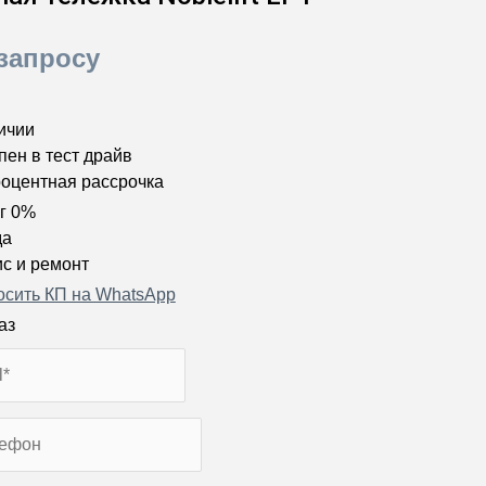
запросу
ичии
пен в тест драйв
оцентная рассрочка
г 0%
да
с и ремонт
осить КП на WhatsApp
аз