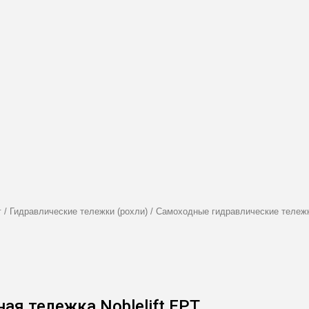
г
/
Гидравлические тележки (рохли)
/
Самоходные гидравлические тележ
ая тележка Noblelift EPT