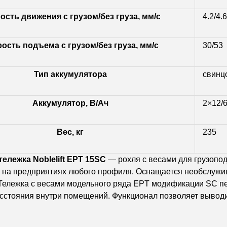
ость движения с грузом/без груза, мм/c
4.2/4.6
ость подъема с грузом/без груза, мм/c
30/53
Тип аккумулятора
свинц
Аккумулятор, В/Ач
2×12/
Вес, кг
235
ележка Noblelift EPT 15SC
— рохля с весами для грузопо
 на предприятиях любого профиля. Оснащается необслуж
Тележка с весами модельного ряда EPT модификации SC пе
сстояния внутри помещений.
Функционал позволяет выводи