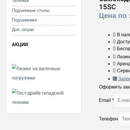
Тележки
15SC
Подъемные столы
Цена по 
Подъемники
Доп. опции
В нал
Досту
АКЦИИ:
Беспр
Лизин
Арен
Серви
Запр
Оформить зак
Email
*
Телефон