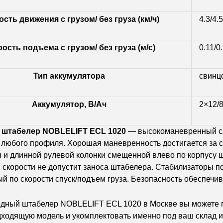
сть движения с грузом/ без груза (км/ч)
4.3/4.5
ость подъема с грузом/ без груза (м/с)
0.11/0
Тип аккумулятора
свинц
Аккумулятор, В/Ач
2×12/
штабелер NOBLELIFT ECL 1020
— высокоманевренный са
любого профиля. Хорошая маневренность достигается за с
 и длинной рулевой колонки смещенной влево по корпусу 
 скорости не допустит заноса штабелера. Стабилизаторы п
 по скорости спуск/подъем груза. Безопасность обеспечив
одный штабелер NOBLELIFT ECL 1020 в Москве вы можете 
ходящую модель и укомплектовать именно под ваш склад и