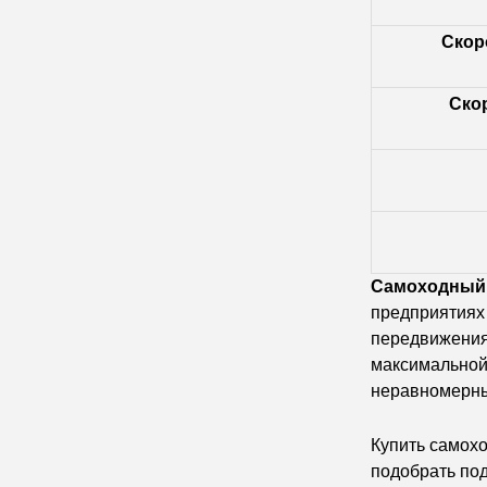
Скоро
Скор
Самоходный 
предприятиях 
передвижения
максимальной
неравномерный
Купить cамох
подобрать под