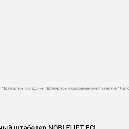
г
/
Штабелеры складские
/
Штабелеры самоходные электрические
/
Само
ный штабелер NOBLELIFT ECL