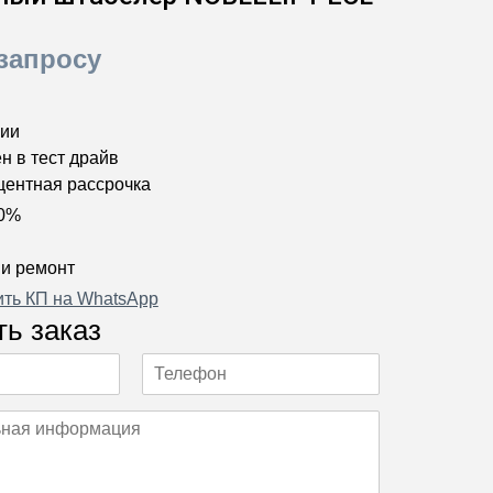
запросу
чии
н в тест драйв
центная рассрочка
 0%
 и ремонт
ить КП на WhatsApp
ь заказ