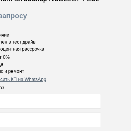
запросу
ичии
пен в тест драйв
оцентная рассрочка
г 0%
да
с и ремонт
сить КП на WhatsApp
аз