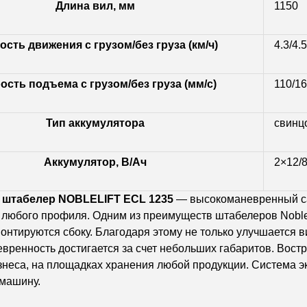
Длина вил, мм
1150
ость движения с грузом/без груза (км/ч)
4.3/4.5
ость подъема с грузом/без груза (мм/с)
110/1
Тип аккумулятора
свинц
Аккумулятор, В/Ач
2×12/
штабелер NOBLELIFT ECL 1235
— высокоманевренный са
 любого профиля. Одним из преимуществ штабелеров Noble
монтируются сбоку. Благодаря этому не только улучшается 
ренность достигается за счет небольших габаритов. Востр
знеса, на площадках хранения любой продукции. Система 
 машину.