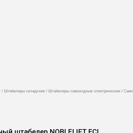
г
/
Штабелеры складские
/
Штабелеры самоходные электрические
/
Само
ный штабелер NOBLELIFT ECL