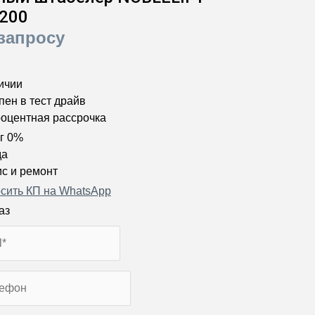
200
запросу
ичии
пен в тест драйв
оцентная рассрочка
г 0%
да
с и ремонт
сить КП на WhatsApp
аз