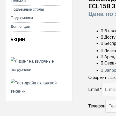
Тележки
ECL15B 3
Подъемные столы
Цена по 
Подъемники
Доп. опции
В нал
Досту
АКЦИИ:
Беспр
Лизин
Арен
Серви
Запро
Оформить зак
Email
*
Телефон