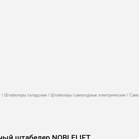
г
/
Штабелеры складские
/
Штабелеры самоходные электрические
/
Само
ный штабелер NOBLELIFT