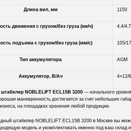
Длина вил, мм
1150
ость движения с грузом/без груза (км/ч)
4.4/4.7
ость подъема с грузом/без груза (мм/с)
105/1
Тип аккумулятора
AGM
Аккумулятор, В/Ач
4×12/
штабелер NOBLELIFT ECL15B 3200
— начального уровня
орошая маневренность достигается за счет небольших габа
бизнеса, на площадках хранения любой продукции.
одный штабелер NOBLELIFT ECL15B 3200 в Москве вы може
ходящую модель и укомплектовать именно под ваш склад и